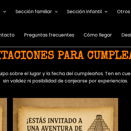
s
Sección familiar
Sección infantil
Otros
ntacto
Preguntas frecuentes
Cómo llegar
Des
ITACIONES PARA CUMPLE
uipo sobre el lugar y la fecha del cumpleaños. Ten en cuen
sin validez ni posibilidad de canjearse por experiencias.