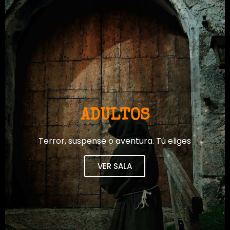
ADULTOS
Terror, suspense o aventura. Tú eliges
VER SALA