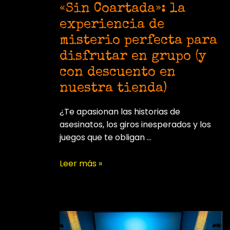
«Sin Coartada»: la
experiencia de
misterio perfecta para
disfrutar en grupo (y
con descuento en
nuestra tienda)
¿Te apasionan las historias de
asesinatos, los giros inesperados y los
juegos que te obligan …
«Sin
Leer más »
Coartada»:
la
experiencia
de
misterio