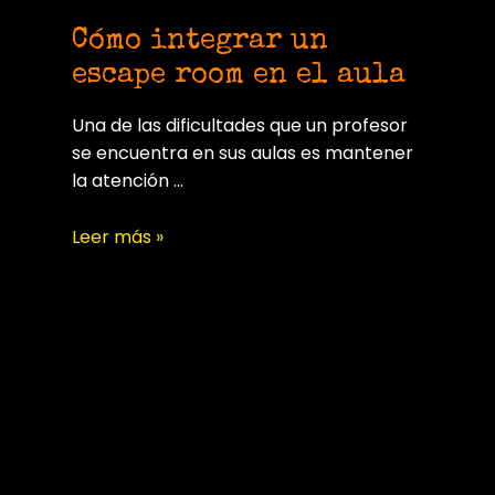
Cómo integrar un
escape room en el aula
Una de las dificultades que un profesor
se encuentra en sus aulas es mantener
la atención …
Cómo
Leer más »
integrar
un
escape
room
en
el
aula