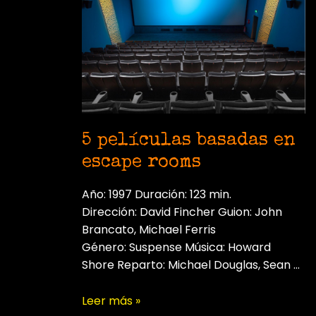
perfecta
para
disfrutar
en
grupo
(y
con
descuento
5 películas basadas en
en
escape rooms
nuestra
tienda)
Año: 1997 Duración: 123 min.
Dirección: David Fincher Guion: John
Brancato, Michael Ferris
Género: Suspense Música: Howard
Shore Reparto: Michael Douglas, Sean …
5
Leer más »