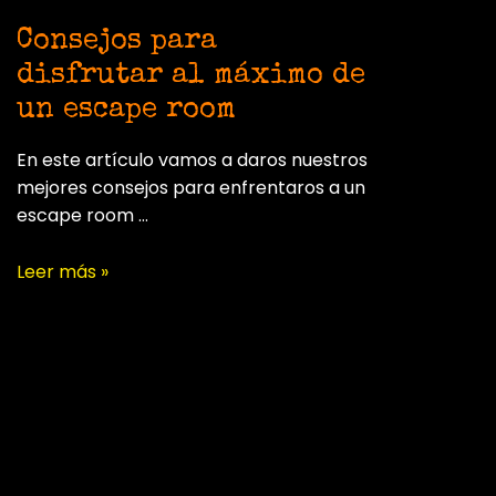
Consejos para
disfrutar al máximo de
un escape room
En este artículo vamos a daros nuestros
mejores consejos para enfrentaros a un
escape room …
Consejos
Leer más »
para
disfrutar
al
máximo
de
un
escape
room